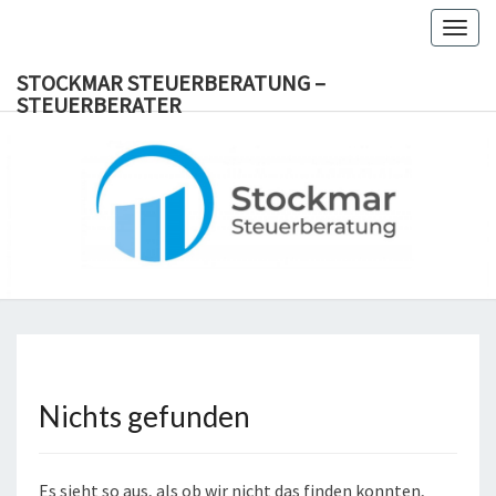
Togg
navig
STOCKMAR STEUERBERATUNG –
STEUERBERATER
STOC
Steuerberater
Viersen Dülken
Süchteln
STEUERB
Steuerberateterin
Steuerberatung
STEUER
Nichts gefunden
Nichts
gefunden
Es sieht so aus, als ob wir nicht das finden konnten,