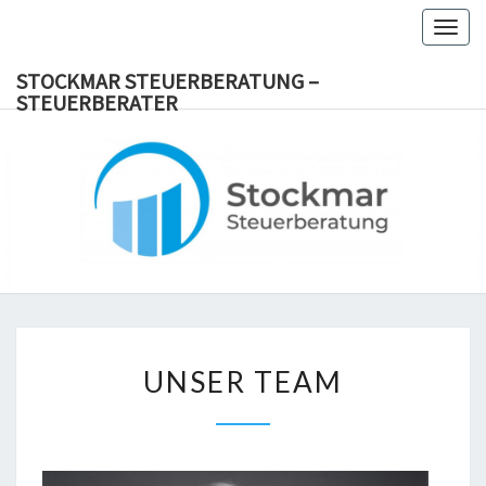
Togg
navig
STOCKMAR STEUERBERATUNG –
STEUERBERATER
STOC
Steuerberater
Viersen Dülken
Süchteln
STEUERB
Steuerberateterin
Steuerberatung
STEUER
UNSER
UNSER TEAM
TEAM