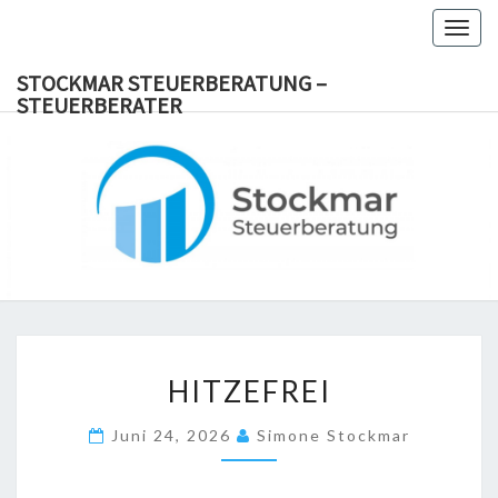
Togg
navig
STOCKMAR STEUERBERATUNG –
STEUERBERATER
STOC
Steuerberater
Viersen Dülken
Süchteln
STEUERB
Steuerberateterin
Steuerberatung
STEUER
HITZEFREI
HITZEFREI
Juni 24, 2026
Simone Stockmar